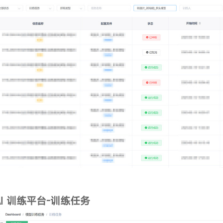
AI 训练平台-训练任务