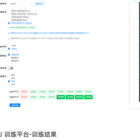
AI 训练平台-训练结果