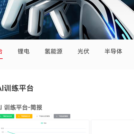
台
锂电
氢能源
光伏
半导体
AI训练平台
AI 训练平台-简报