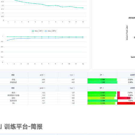
AI 训练平台-简报