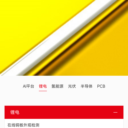
AI平台
锂电
氢能源
光伏
半导体
PCB
锂电
在线铜板外观检测