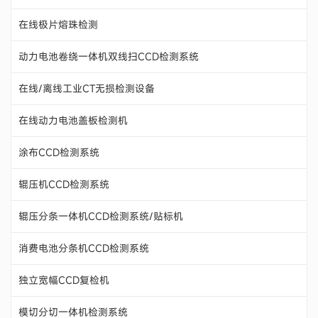
在线极片熔珠检测
动力电池卷绕一体机双线扫CCD检测系统
在线/离线工业CT无损检测设备
在线动力电池盖板检测机
涂布CCD检测系统
辊压机CCD检测系统
辊压分条一体机CCD检测系统/贴标机
消费电池分条机CCD检测系统
独立宽幅CCD复检机
模切分切一体机检测系统