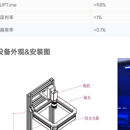
UPTime
>98%
误判率
<1%
漏报率
<0.1%
设备外观&安装图