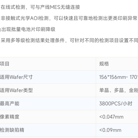
·
在线式检测，可与产线MES无缝连接
·
非接触式光学AOI检测，可以快速且可靠地检测出更类印刷异
免出现批量电池片印刷降级
·
采用多等级检测结果处理条件，可针对不同的检测项目设置不
项目
规格
适用Wafer尺寸
156*156mm- 17
适用Wafer类型
单晶、多晶，金刚
最高产能
3800PCS/小时
像素精度
<0.047mm
检测缺陷精
<0.09mm