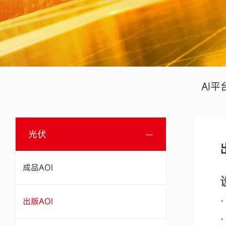
AI平
光伏
成品AOI
出版AOI