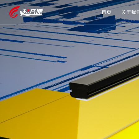
首页
关于我