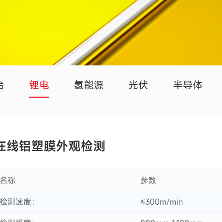
台
锂电
氢能源
光伏
半导体
在线铝塑膜外观检测
名称
参数
检测速度：
≤300m/min