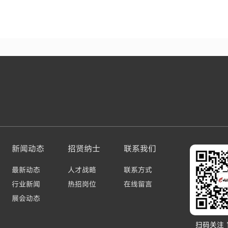
新闻动态
招贤纳士
联系我们
最新动态
人才战略
联系方式
行业新闻
热招岗位
在线留言
展会动态
扫码关注