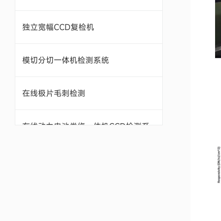
独立宽幅CCD复检机
模切分切一体机检测系统
在线极片毛刺检测
在线动力电池卷绕一体机CCD检测系
统
切叠一体机CCD检测系统
在线电池裸电芯外观检测