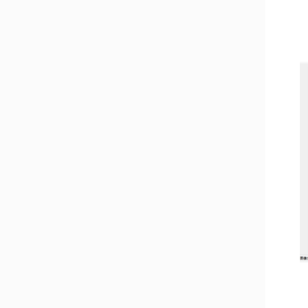
动力电池入壳设备/预点焊
在线动力电池顶盖焊接独立检测机
在线动力电池密封钉独立检测机
在线动力电池铝壳外观检测机/包蓝膜
后外观检测机
在线3C电池成品外观检测机
动力电芯连接器焊接检测系统
在线刀片电池尺寸测量机