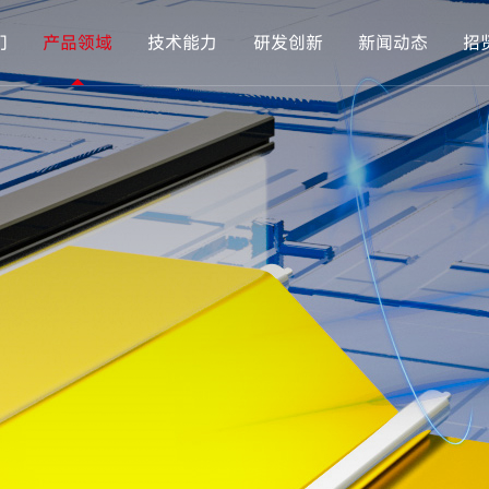
们
产品领域
技术能力
研发创新
新闻动态
招