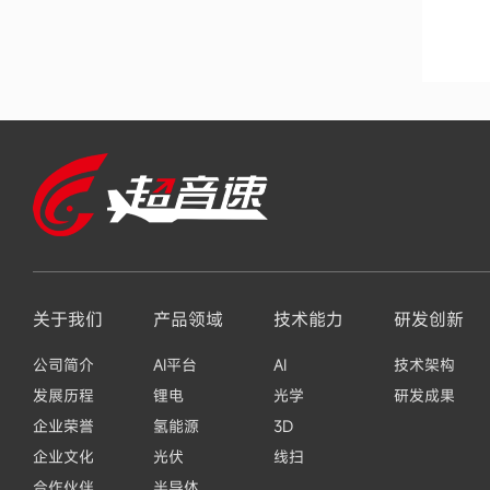
在线电池模组Busbar检测
在线电池模组尺寸检测机
电池全自动测试及气密性检测机
在线铜箔外观检测
关于我们
产品领域
技术能力
研发创新
在线铝箔外观检测
公司简介
AI平台
AI
技术架构
发展历程
锂电
光学
研发成果
企业荣誉
氢能源
3D
在线隔膜外观检测
企业文化
光伏
线扫
合作伙伴
半导体