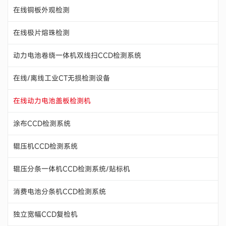
在线铜板外观检测
在线极片熔珠检测
动力电池卷绕一体机双线扫CCD检测系统
在线/离线工业CT无损检测设备
在线动力电池盖板检测机
涂布CCD检测系统
辊压机CCD检测系统
辊压分条一体机CCD检测系统/贴标机
消费电池分条机CCD检测系统
独立宽幅CCD复检机