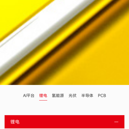
AI平台
锂电
氢能源
光伏
半导体
PCB
锂电