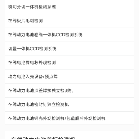
模切分切一体机检测系统
在线极片毛刺检测
在线动力电池卷绕一体机CCD检测系统
切叠一体机CCD检测系统
在线电池裸电芯外观检测
动力电池入壳设备/预点焊
在线动力电池顶盖焊接独立检测机
在线动力电池密封钉独立检测机
在线动力电池铝壳外观检测机/包蓝膜后外观检测机
在线3C电池成品外观检测机